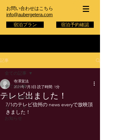
お問い合わせはこちら
info@aubergetera.com
宿泊プラン
宿泊予約確認
記事
全ての記事
寺澤宣法
全ての記事
2021年7月3日
読了時間: 1分
テレビ出ました！
今すぐ始める
7/1のテレビ信州の news everyで放映頂
コミュニティ
きました！
お知らせ