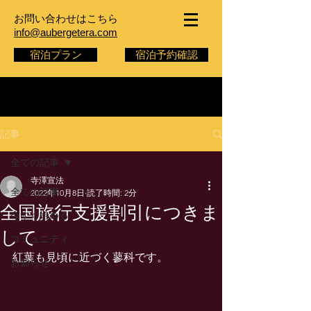
お問い合わせはこちら
info@aubergetera.com
宿泊プラン
宿泊予約確認
記事
全ての記事
寺澤宣法
全ての記事
2022年10月8日
読了時間: 2分
全国旅行支援割引につきま
今すぐ始める
して
コミュニティ
紅葉も見頃に近づく蓼科です。
お知らせ