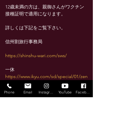
12歳未満の方は、親御さんがワクチン
接種証明で適用になります。
詳しくは下記をご覧下さい。
信州割旅行事務局
https://shinshu-wari.com/sws/
一休
https://www.ikyu.com/sd/special/01/zen
koku-ryokoshien/?ikCo=a8ikyu
Phone
Email
Instagram
YouTube
Facebook
Yahooトラベル
https://travel.yahoo.co.jp/feature/zenko
ku-ryoko-shien/?ikCo=y_a8net