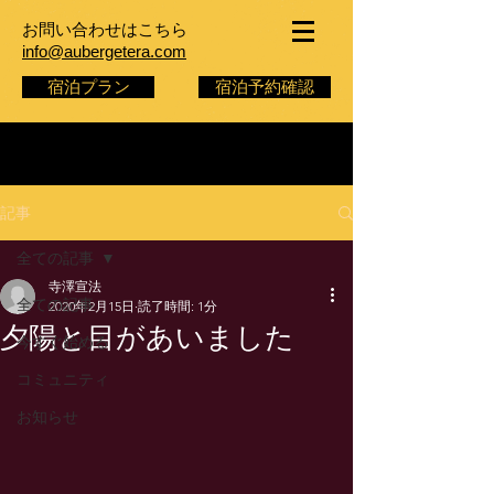
お問い合わせはこちら
info@aubergetera.com
宿泊プラン
宿泊予約確認
記事
全ての記事
寺澤宣法
全ての記事
2020年2月15日
読了時間: 1分
夕陽と目があいました
今すぐ始める
コミュニティ
お知らせ