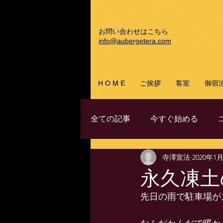
お問い合わせはこちら
info@aubergetera.com
H O M E
ご挨拶
客室
御宿
全ての記事
今すぐ始める
寺澤宣法
2020年1
永久凍土
先日の雨で駐車場が