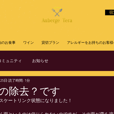
宿
泊のお食事
ワイン
貸切プラン
アレルギーをお持ちのお客様
コミュニティ
お知らせ
月25日
読了時間: 1分
の除去？です
スケートリンク状態になりました！