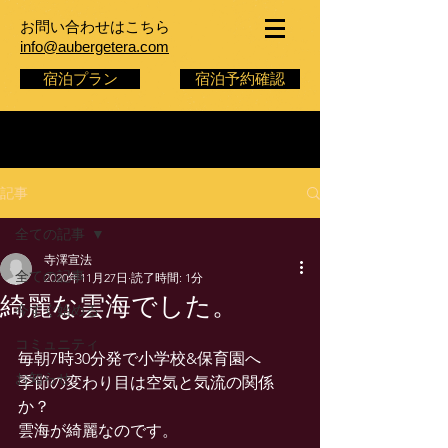
お問い合わせはこちら
info@aubergetera.com
宿泊プラン
宿泊予約確認
記事
全ての記事
寺澤宣法
全ての記事
2020年11月27日
読了時間: 1分
綺麗な雲海でした。
今すぐ始める
コミュニティ
毎朝7時30分発で小学校&保育園へ
お知らせ
季節の変わり目は空気と気流の関係
か？
雲海が綺麗なのです。