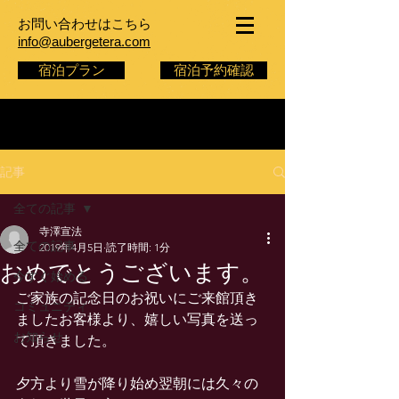
お問い合わせはこちら
info@aubergetera.com
宿泊プラン
宿泊予約確認
記事
全ての記事
寺澤宣法
全ての記事
2019年4月5日
読了時間: 1分
おめでとうございます。
今すぐ始める
ご家族の記念日のお祝いにご来館頂き
コミュニティ
ましたお客様より、嬉しい写真を送っ
お知らせ
て頂きました。
夕方より雪が降り始め翌朝には久々の