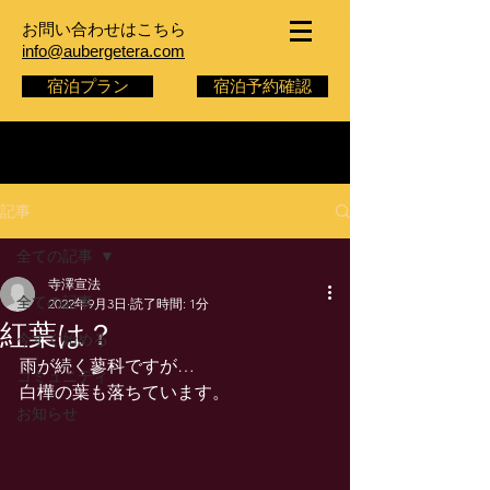
お問い合わせはこちら
info@aubergetera.com
宿泊プラン
宿泊予約確認
記事
全ての記事
寺澤宣法
全ての記事
2022年9月3日
読了時間: 1分
紅葉は？
今すぐ始める
雨が続く蓼科ですが…
コミュニティ
白樺の葉も落ちています。
お知らせ