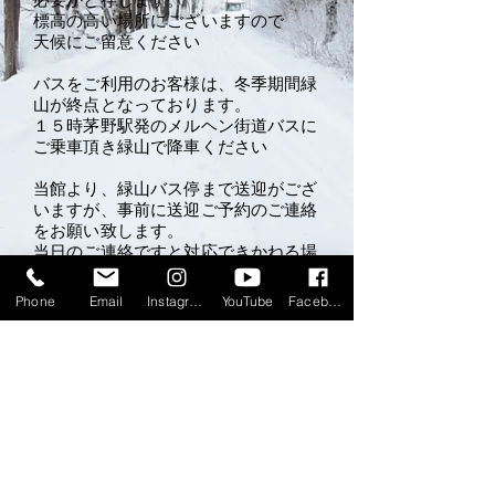
標高の高い場所にございますので
​天候にご留意ください
バスをご利用のお客様は、冬季期間緑
山が終点となっております。
１５時茅野駅発のメルヘン街道バスに
ご乗車頂き緑山で降車ください
当館より、緑山バス停まで
送迎がござ
いますが、事前に送迎ご予約のご連絡
をお願い致します。
当日のご連絡ですと対応できかねる場
合がございます。
また無料の送迎でございますので、他
Phone
Email
Instagram
YouTube
Facebook
のお客様との相乗りのなる場合もござ
いますのでご承知置きくださいませ
誠に勝手ながら、冬季は暖房代といた
しまして
​お一部屋￥500頂戴いたします。