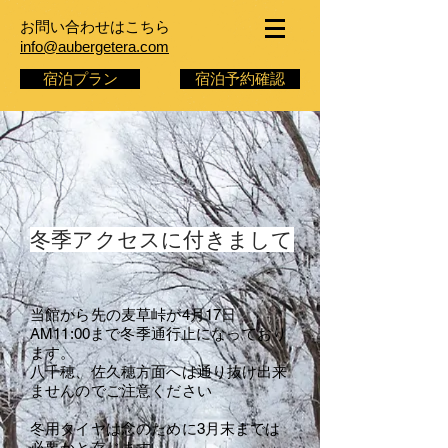
お問い合わせはこちら
info@aubergetera.com
宿泊プラン
宿泊予約確認
冬季アクセスに付きまして
当館から先の麦草峠が4月17日
AM11:00まで冬季通行止になっており
ます。
八千穂、佐久穂方面へは通り抜け出来
ませんのでご注意ください
冬用タイヤは念のために3月末までは
必要かと存じます。