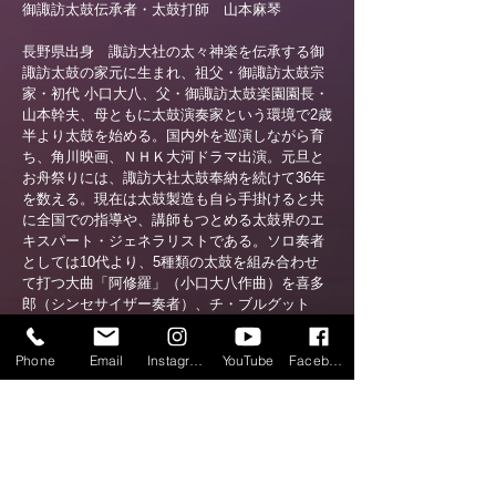
御諏訪太鼓伝承者・太鼓打師 山本麻琴
長野県出身 諏訪大社の太々神楽を伝承する御
諏訪太鼓の家元に生まれ、祖父・御諏訪太鼓宗
家・初代 小口大八、父・御諏訪太鼓楽園園長・
山本幹夫、母ともに太鼓演奏家という環境で2歳
半より太鼓を始める。国内外を巡演しながら育
ち、角川映画、ＮＨＫ大河ドラマ出演。元旦と
お舟祭りには、諏訪大社太鼓奉納を続けて36年
を数える。現在は太鼓製造も自ら手掛けると共
に全国での指導や、講師もつとめる太鼓界のエ
キスパート・ジェネラリストである。ソロ奏者
としては10代より、5種類の太鼓を組み合わせ
て打つ大曲「阿修羅」（小口大八作曲）を喜多
郎（シンセサイザー奏者）、チ・ブルグット
（馬頭琴奏者）、皆川厚一(ガムラン演奏家)ら
と共演。また、笛・尺八・箏・雅楽・津軽三味
Phone
Email
Instagram
YouTube
Facebook
線・邦楽囃子・TAP・PIANO・TANGO・アフリ
カンなど多ジャンルのアーティストらと『音の
重なりあう可能性』にこだわった舞台をつくる
「和音響鳴」ライブを2009年より催してきた。
地元では、2018年より僧侶の奏でる声明との共
演を長野県内寺院にて盛んにおこなっている。