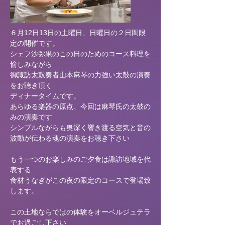
６月12
日13日の土曜日、日曜日の２日間限
定の開催です。
シェフ沙弥果のこの日のためのコース料理を
愉しみながら
御諏訪太鼓奏者山本麻琴の力強い太鼓の演奏
をお聴き頂く
ディナータイムです。
あらゆる楽器の原点、今回は麻琴氏の太鼓の
みの演奏です
シンプルながらも奥深く響き渡る空気と音の
波動が伝わる魂の演奏をお聴き下さい
もう一つのお楽しみのご夕食は諏訪地域を代
表する
食材うなぎがこの夜の限定のコースで登場致
します。
この土地ならではの体験をオーベルジュテラ
でお過ごし下さい