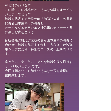
和と洋の織りなす
この時、この地域だけ、そんな体験を
オーベル
ジュテラでどうぞ
地域を代表する伝統芸能「御諏訪太鼓」の世界
的奏者山本麻琴氏の演奏と
オーベルジュテラシェフ沙弥果のディナーと共
に楽しむ夜をどうぞ
伝統芸能の御諏訪太鼓の奏者山本麻琴の演奏に
合わせ、地域を代表する食材「うなぎ」が沙弥
果シェフにより、特別なコースの一皿を彩りま
す。
食べたい、会いたい、そんな地域創りを目指す
オーベルジュテラ ですが
​今回は聴きたいも加えたそんな一夜を皆様にご
案内致します。